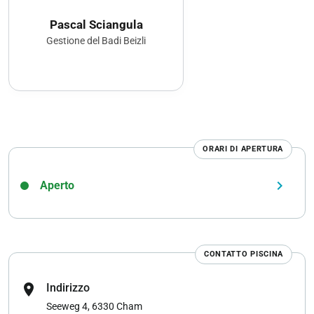
Pascal Sciangula
Gestione del Badi Beizli
ORARI DI APERTURA
keyboard_arrow_right
Aperto
CONTATTO PISCINA
location_on
Indirizzo
Seeweg 4, 6330 Cham