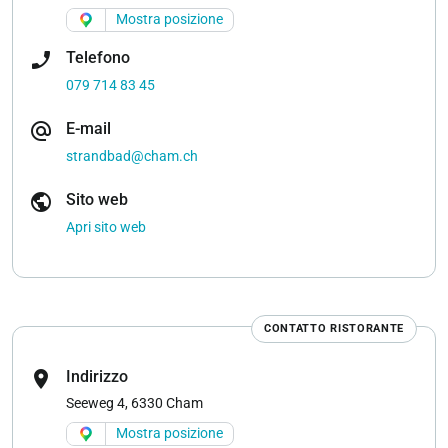
Mostra posizione
phone_enabled
Telefono
079 714 83 45
alternate_email
E-mail
strandbad@cham.ch
public
Sito web
Apri sito web
CONTATTO RISTORANTE
location_on
Indirizzo
Seeweg 4, 6330 Cham
Mostra posizione