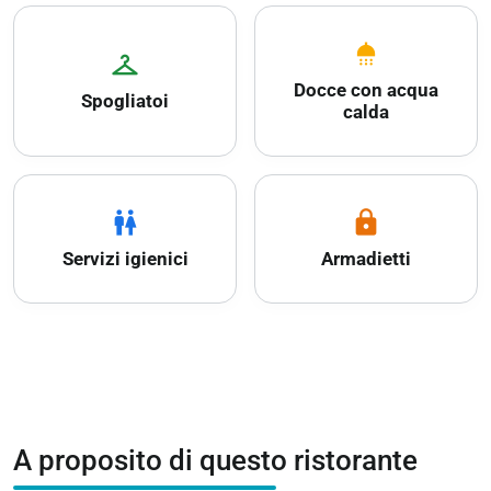
shower
checkroom
Docce con acqua
Spogliatoi
calda
wc
lock
Servizi igienici
Armadietti
A proposito di questo ristorante