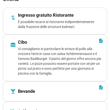
Ingresso gratuito Ristorante
money_off
È possibile recarsi al ristorante indipendentemente
dalla fruizione delle strutture balneari.
description
Cibo
lunch_dining
Vi consigliamo in particolare le strisce di pollo alla
svizzera fatte in casa con salsa Schlemmersauce e il
famoso Badiburger. Il piatto del giorno offre ancora più
varietà. Le pizze possono essere portate con sé per un
picnic sul prato e sono perfette per una giornata in
piscina con la famiglia.
description
local_bar
Bevande