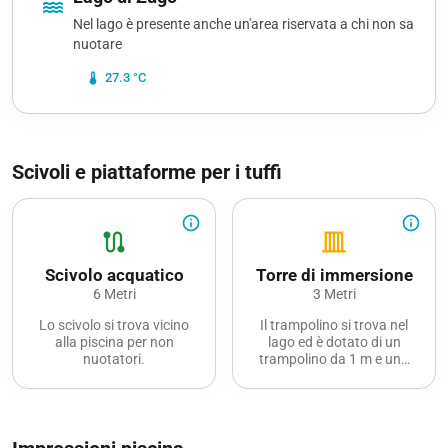
water
Nel lago è presente anche un'area riservata a chi non sa
nuotare
device_thermostat
27.3 °C
Scivoli e piattaforme per i tuffi
info_outline
info_outline
route
vertical_shades_closed
Scivolo acquatico
Torre di immersione
6 Metri
3 Metri
Lo scivolo si trova vicino
Il trampolino si trova nel
alla piscina per non
lago ed è dotato di un
nuotatori.
trampolino da 1 m e uno
da 3 m.