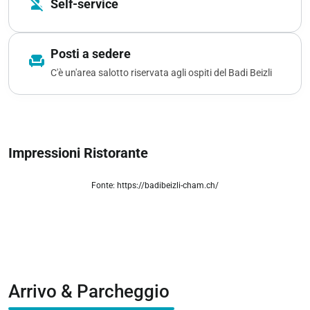
person_off
Self-service
Posti a sedere
chair
C'è un'area salotto riservata agli ospiti del Badi Beizli
Impressioni Ristorante
Fonte: https://badibeizli-cham.ch/
zoom_out_map
Arrivo & Parcheggio