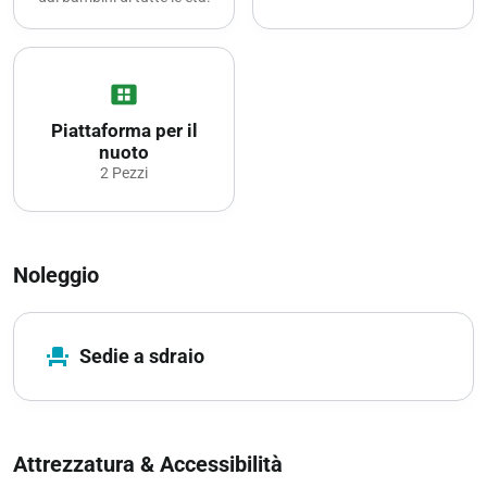
view_cozy
Piattaforma per il
nuoto
2 Pezzi
Noleggio
event_seat
Sedie a sdraio
Attrezzatura & Accessibilità