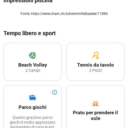
Impressioni piscina
Fonte: https://www.cham.ch/schwimmfreibaeder/11884
zoom_out_map
Tempo libero e sport
sports_volleyball
sports_tennis
Beach Volley
Tennis da tavolo
2 Campi
2 Pezzi
info_outline
toys
grass
Parco giochi
Prato per prendere il
Questo grazioso parco
sole
giochi è molto apprezzato
dai bambini di tutte le età.