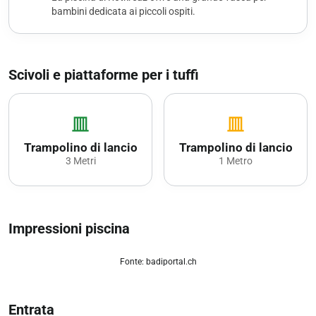
bambini dedicata ai piccoli ospiti.
Scivoli e piattaforme per i tuffi
vertical_shades_closed
vertical_shades_closed
Trampolino di lancio
Trampolino di lancio
3 Metri
1 Metro
Impressioni piscina
Fonte: badiportal.ch
zoom_out_map
Entrata