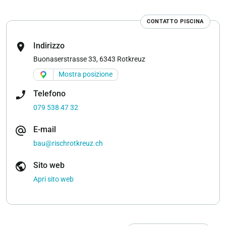
CONTATTO PISCINA
location_on
Indirizzo
Buonaserstrasse 33, 6343 Rotkreuz
Mostra posizione
phone_enabled
Telefono
079 538 47 32
alternate_email
E-mail
bau@rischrotkreuz.ch
public
Sito web
Apri sito web