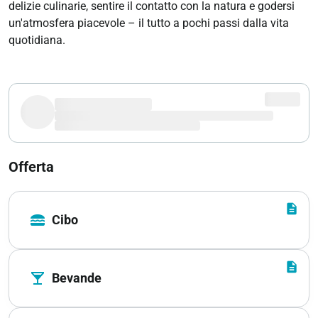
delizie culinarie, sentire il contatto con la natura e godersi
un'atmosfera piacevole – il tutto a pochi passi dalla vita
quotidiana.
Offerta
description
lunch_dining
Cibo
description
local_bar
Bevande