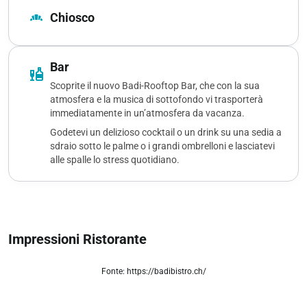
bakery_dining
Chiosco
Bar
liquor
Scoprite il nuovo Badi-Rooftop Bar, che con la sua
atmosfera e la musica di sottofondo vi trasporterà
immediatamente in un’atmosfera da vacanza.
Godetevi un delizioso cocktail o un drink su una sedia a
sdraio sotto le palme o i grandi ombrelloni e lasciatevi
alle spalle lo stress quotidiano.
Impressioni Ristorante
Fonte: https://badibistro.ch/
zoom_out_map