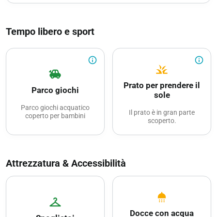
Tempo libero e sport
info_outline
info_outline
grass
toys
Prato per prendere il
Parco giochi
sole
Parco giochi acquatico
Il prato è in gran parte
coperto per bambini
scoperto.
Attrezzatura & Accessibilità
shower
checkroom
Docce con acqua