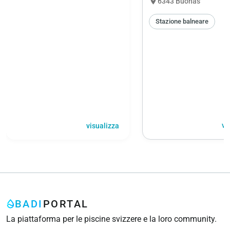
location_on
6343 Buonas
Stazione balneare
vi
visualizza
BADI
PORTAL
La piattaforma per le piscine svizzere e la loro community.