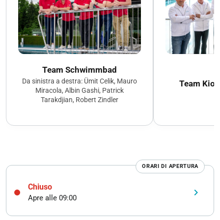
Team Schwimmbad
Da sinistra a destra: Ümit Celik, Mauro
Team Kiosk
Miracola, Albin Gashi, Patrick
Tarakdjian, Robert Zindler
ORARI DI APERTURA
Chiuso
keyboard_arrow_right
Apre alle 09:00