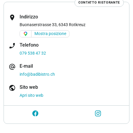
CONTATTO RISTORANTE
location_on
Indirizzo
Buonaserstrasse 33, 6343 Rotkreuz
Mostra posizione
phone_enabled
Telefono
079 538 47 32
alternate_email
E-mail
info@badibistro.ch
public
Sito web
Apri sito web