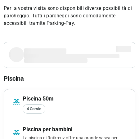
Per la vostra visita sono disponibili diverse possibilità di
parcheggio. Tutti i parcheggi sono comodamente
accessibili tramite Parking-Pay.
Piscina
Piscina 50m
pool
4 Corsie
Piscina per bambini
pool
La piscina di Rotkreuz offre una grande vasca per