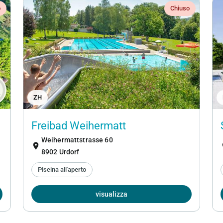
o
Chiuso
o
ZH
Freibad Weihermatt
Weihermattstrasse 60
location_on
loc
8902 Urdorf
Piscina all'aperto
visualizza