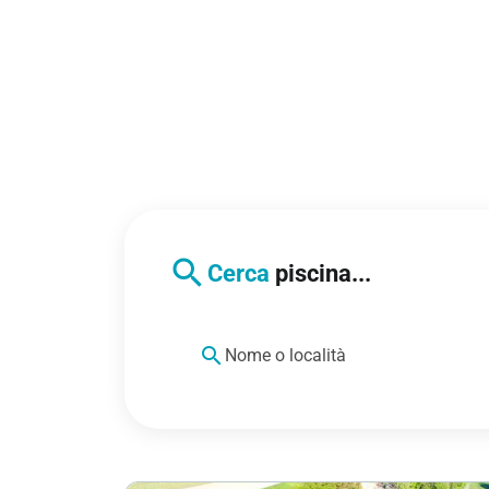
search
Cerca
piscina...
search
Nome o località