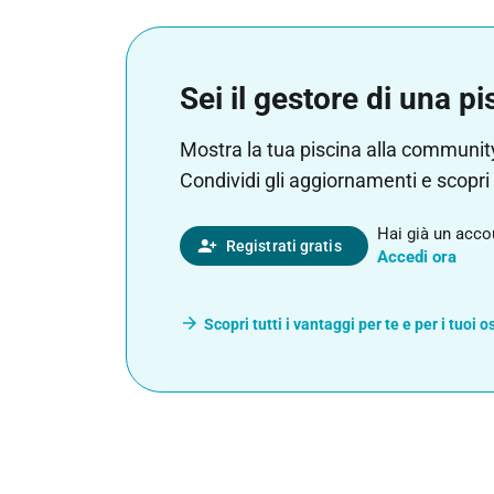
Sei il gestore di una p
Mostra la tua piscina alla community: g
Condividi gli aggiornamenti e scopri 
Hai già un acco
person_add_alt_1
Registrati gratis
Accedi ora
arrow_forward
Scopri tutti i vantaggi per te e per i tuoi os