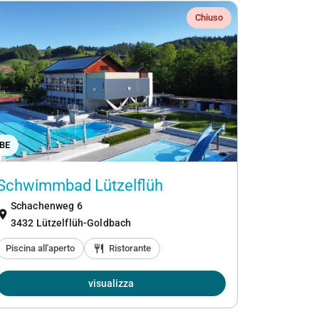
Chiuso
BE
Schwimmbad Lützelflüh
Schachenweg 6
ation_on
3432 Lützelflüh-Goldbach
Piscina all'aperto
restaurant
Ristorante
visualizza