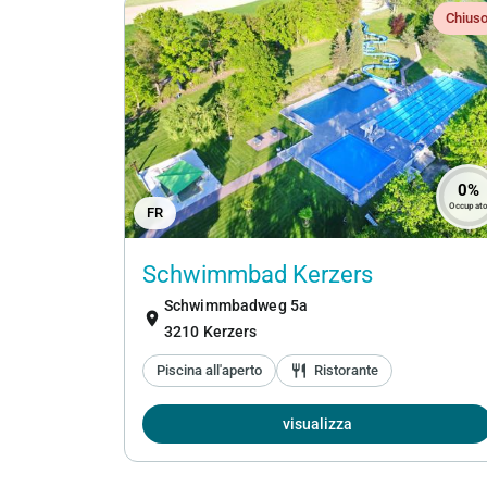
Chius
0%
Occupat
FR
Schwimmbad Kerzers
Schwimmbadweg 5a
location_on
3210 Kerzers
Piscina all'aperto
restaurant
Ristorante
visualizza