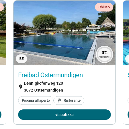
o
Chiuso
0%
Occupato
BE
Freibad Ostermundigen
Dennigkofenweg 120
location_on
loc
3072 Ostermundigen
Piscina all'aperto
restaurant
Ristorante
visualizza