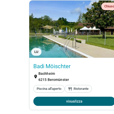
Chius
LU
Badi Möischter
Bachheim
location_on
6215 Beromünster
Piscina all'aperto
restaurant
Ristorante
visualizza