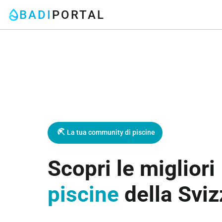
BADI
PORTAL
beach_access
La tua community di piscine
Scopri le migliori
piscine
della Sviz