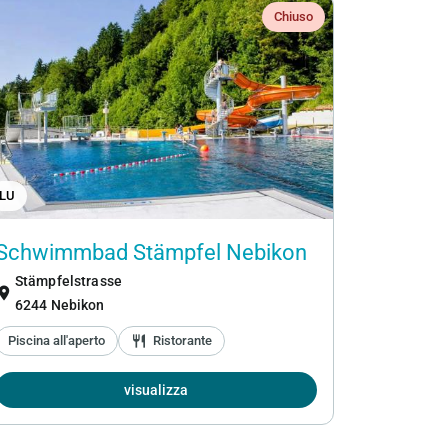
Chiuso
LU
Schwimmbad Stämpfel Nebikon
Stämpfelstrasse
ation_on
6244 Nebikon
Piscina all'aperto
restaurant
Ristorante
visualizza