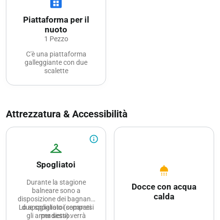
view_cozy
Piattaforma per il
nuoto
1 Pezzo
C'è una piattaforma
galleggiante con due
scalette
Attrezzatura & Accessibilità
info_outline
checkroom
Spogliatoi
shower
Durante la stagione
Docce con acqua
balneare sono a
calda
disposizione dei bagnanti
Lo spogliatoio (compresi
due spogliatoi separati
gli armadietti) verrà
per sesso.