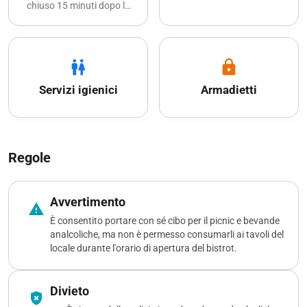
chiuso 15 minuti dopo la
chiusura della piscina per
consentire le operazioni di
pulizia.
wc
lock
Servizi igienici
Armadietti
Regole
Avvertimento
warning
È consentito portare con sé cibo per il picnic e bevande
analcoliche, ma non è permesso consumarli ai tavoli del
locale durante l'orario di apertura del bistrot.
Divieto
gpp_bad