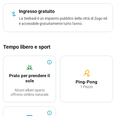
Ingresso gratuito
money_off
La Seebadi è un impianto pubblico della città di Zugo ed
è accessibile gratuitamente tutto l'anno.
Tempo libero e sport
info_outline
grass
sports_tennis
Prato per prendere il
sole
Ping-Pong
1 Pezzo
Alcuni alberi sparsi
offrono ombra naturale
info_outline