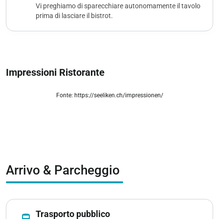
Vi preghiamo di sparecchiare autonomamente il tavolo
prima di lasciare il bistrot.
Impressioni Ristorante
Fonte: https://seeliken.ch/impressionen/
zoom_out_map
Arrivo & Parcheggio
Trasporto pubblico
directions_railway