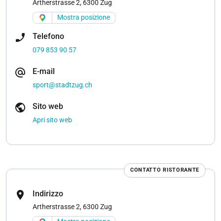
Artherstrasse 2, 6300 Zug
Mostra posizione
phone_enabled
Telefono
079 853 90 57
alternate_email
E-mail
sport@stadtzug.ch
public
Sito web
Apri sito web
CONTATTO RISTORANTE
location_on
Indirizzo
Artherstrasse 2, 6300 Zug