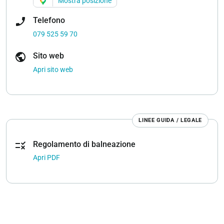
Mostra posizione
phone_enabled
Telefono
079 525 59 70
public
Sito web
Apri sito web
LINEE GUIDA / LEGALE
rule
Regolamento di balneazione
Apri PDF