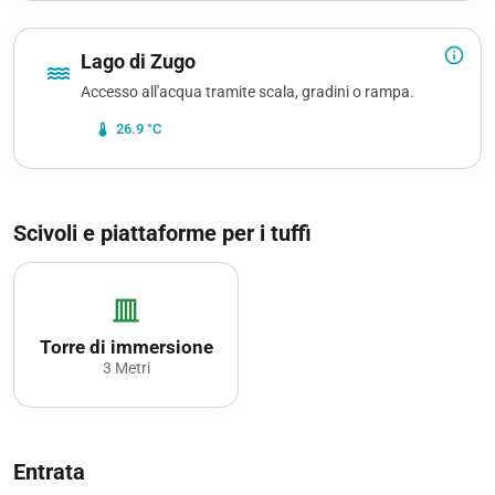
info_outline
Lago di Zugo
water
Accesso all'acqua tramite scala, gradini o rampa.
device_thermostat
26.9 °C
Scivoli e piattaforme per i tuffi
vertical_shades_closed
Torre di immersione
3 Metri
Entrata