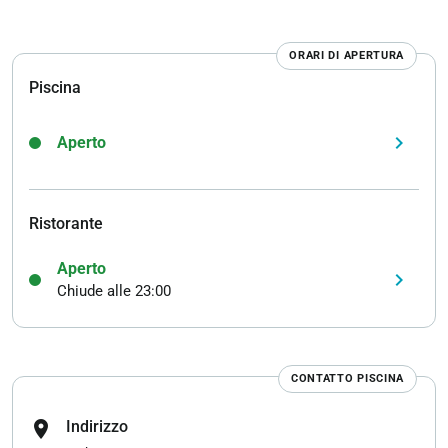
ORARI DI APERTURA
Piscina
keyboard_arrow_right
Aperto
Ristorante
Aperto
keyboard_arrow_right
Chiude alle 23:00
CONTATTO PISCINA
location_on
Indirizzo