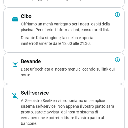
info_outline
Cibo
lunch_dining
Offriamo un menù variegato per i nostri ospiti della
piscina. Per ulteriori informazioni, consultare il link.
Durante l'alta stagione, la cucina è aperta
ininterrottamente dalle 12:00 alle 21:30.
info_outline
Bevande
local_bar
Date un'occhiata al nostro menu cliccando sul link qui
sotto.
Self-service
person_off
Al Seebistro Seeliken vi proponiamo un semplice
sistema self-service. Non appena il vostro piatto sarà
pronto, sarete avvisati dal nostro sistema di
cercapersone e potrete ritirare il vostro pasto al
bancone.