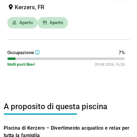
location_on
Kerzers, FR
Aperto
Aperto
pool
restaurant
info_outline
Occupazione
7%
Molti posti liberi
09.08.2026, 16:20
A proposito di questa piscina
Piscina di Kerzers – Divertimento acquatico e relax per
tutta la famiglia