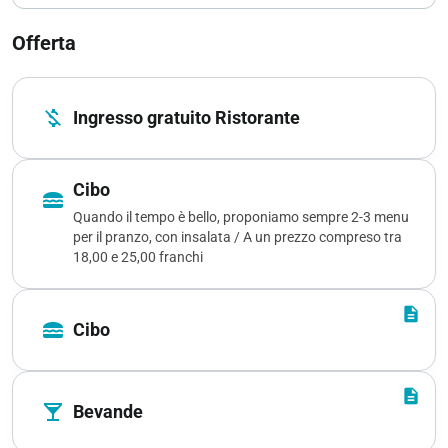
Offerta
money_off
Ingresso gratuito Ristorante
Cibo
lunch_dining
Quando il tempo è bello, proponiamo sempre 2-3 menu
per il pranzo, con insalata / A un prezzo compreso tra
18,00 e 25,00 franchi
description
lunch_dining
Cibo
description
local_bar
Bevande