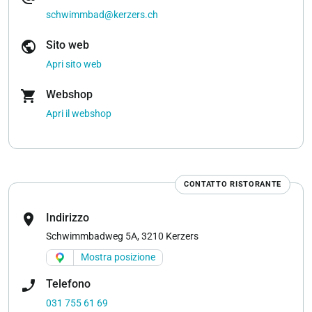
schwimmbad@kerzers.ch
public
Sito web
Apri sito web
shopping_cart
Webshop
Apri il webshop
CONTATTO RISTORANTE
location_on
Indirizzo
Schwimmbadweg 5A, 3210 Kerzers
Mostra posizione
phone_enabled
Telefono
031 755 61 69