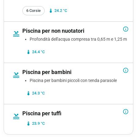
6 Corsie
device_thermostat
24.2 °C
info_outline
Piscina per non nuotatori
pool
Profondità dell'acqua compresa tra 0,65 m e 1,25 m
device_thermostat
24.4 °C
info_outline
Piscina per bambini
pool
Piscina per bambini piccoli con tenda parasole
device_thermostat
24.3 °C
info_outline
Piscina per tuffi
pool
device_thermostat
23.9 °C