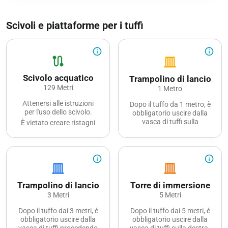
Scivoli e piattaforme per i tuffi
info_outline
info_outline
route
vertical_shades_closed
Scivolo acquatico
Trampolino di lancio
129 Metri
1 Metro
Attenersi alle istruzioni
Dopo il tuffo da 1 metro, è
per l'uso dello scivolo.
obbligatorio uscire dalla
vasca di tuffi sulla
È vietato creare ristagni
sinistra.
d'acqua e scivolare in
gruppo.
La vasca dei tuffi non può
essere utilizzata da chi
È necessario mantenere la
info_outline
info_outline
non sa nuotare o da
distanza tra gli utenti.
vertical_shades_closed
vertical_shades_closed
persone con ausili per il
Sistema a semaforo.
nuoto.
Dopo aver utilizzato lo
Trampolino di lancio
Torre di immersione
Sostare sotto i trampolini
scivolo acquatico, è
3 Metri
o nuotare all'indietro sotto
5 Metri
necessario lasciare
di essi costituisce un
immediatamente la vasca
Dopo il tuffo dai 3 metri, è
Dopo il tuffo dai 5 metri, è
pericolo ed è pertanto
di atterraggio.
obbligatorio uscire dalla
obbligatorio uscire dalla
vietato.
È severamente vietato