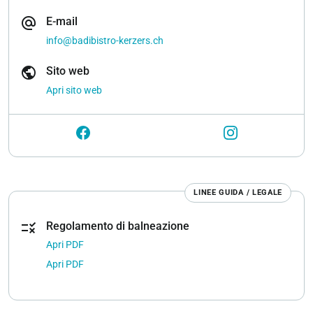
alternate_email
E-mail
info@badibistro-kerzers.ch
public
Sito web
Apri sito web
LINEE GUIDA / LEGALE
rule
Regolamento di balneazione
Apri PDF
Apri PDF