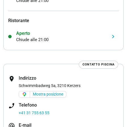
Chiude alle 21:00
Ristorante
Aperto
keyboard_arrow_right
Chiude alle 21:00
CONTATTO PISCINA
location_on
Indirizzo
Schwimmbadweg 5a, 3210 Kerzers
Mostra posizione
phone_enabled
Telefono
+41 31 755 63 55
alternate_email
E-mail