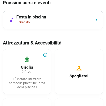
Prossimi corsi e eventi
ruscello e il campo da
tennis.
Festa in piscina
music_note
chevron_right
Gratuito
Attrezzatura & Accessibilità
info_outline
outdoor_grill
checkroom
Griglia
2 Pezzi
Spogliatoi
! È vietato utilizzare
barbecue privati nell'area
della piscina !
La legna deve essere
portata da casa.
1 grande tavolo con
panche per ogni focolare.