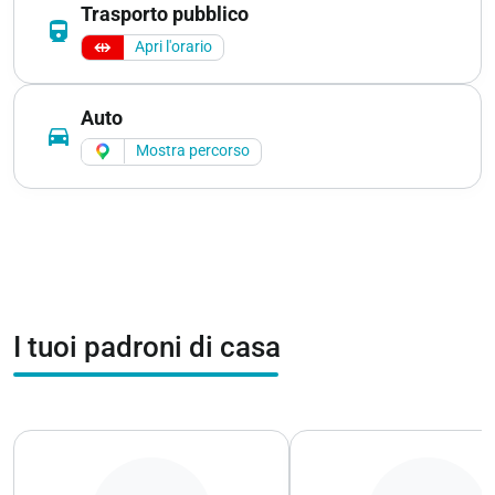
Trasporto pubblico
directions_railway
Apri l'orario
Auto
directions_car
Mostra percorso
I tuoi padroni di casa