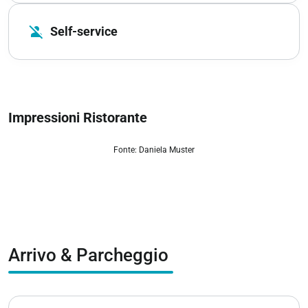
person_off
Self-service
Impressioni Ristorante
Fonte: Daniela Muster
zoom_out_map
Arrivo & Parcheggio