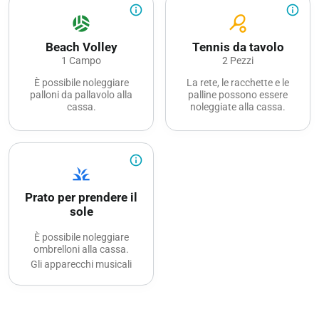
info_outline
info_outline
sports_volleyball
sports_tennis
Beach Volley
Tennis da tavolo
1 Campo
2 Pezzi
È possibile noleggiare
La rete, le racchette e le
palloni da pallavolo alla
palline possono essere
cassa.
noleggiate alla cassa.
info_outline
grass
Prato per prendere il
sole
È possibile noleggiare
ombrelloni alla cassa.
Gli apparecchi musicali
possono essere utilizzati
solo con le cuffie.
È consentito giocare a
calcio solo sul prato tra il