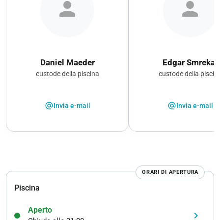
person
person
Daniel Maeder
Edgar Smrekar
custode della piscina
custode della piscin
alternate_email
alternate_email
Invia e-mail
Invia e-mail
ORARI DI APERTURA
Piscina
Aperto
keyboard_arrow_right