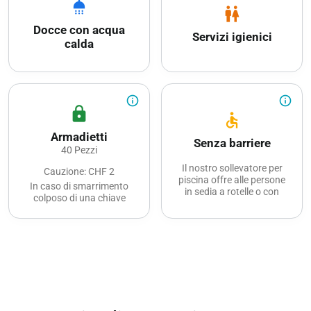
shower
wc
Docce con acqua
Servizi igienici
calda
info_outline
info_outline
lock
accessible
Armadietti
Senza barriere
40 Pezzi
Il nostro sollevatore per
Cauzione: CHF 2
piscina offre alle persone
In caso di smarrimento
in sedia a rotelle o con
colposo di una chiave
mobilità ridotta la
degli armadietti degli
possibilità di godersi un
spogliatoi messi a
bagno rinfrescante in
disposizione dalla piscina
piscina.
di Kerzers, verrà
WC per disabili con
addebitato un importo
doccia.
forfettario di CHF 80.00.
Accesso con Eurokey.