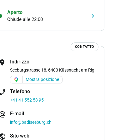
Aperto
keyboard_arrow_right
Chiude alle 22:00
CONTATTO
cation_on
Indirizzo
Seeburgstrasse 18, 6403 Küssnacht am Rigi
Mostra posizione
one_enabled
Telefono
+41 41 552 58 95
ernate_email
E-mail
info@badiseeburg.ch
ublic
Sito web