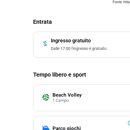
Fonte: htt
Entrata
Ingresso gratuito
money_off
Dalle 17:00 l'ingresso è gratuito.
Tempo libero e sport
Beach Volley
sports_volleyball
1 Campo
info_
toys
Parco giochi