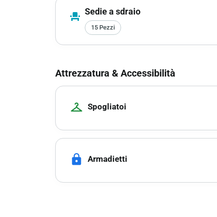
Sedie a sdraio
event_seat
15 Pezzi
Attrezzatura & Accessibilità
checkroom
Spogliatoi
lock
Armadietti