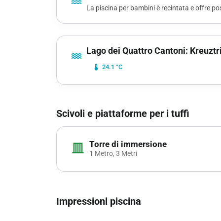
La piscina per bambini è recintata e offre po
Lago dei Quattro Cantoni: Kreuztr
water
device_thermostat
24.1 °C
Scivoli e piattaforme per i tuffi
Torre di immersione
vertical_shades_closed
1 Metro, 3 Metri
Impressioni piscina
chevron_left