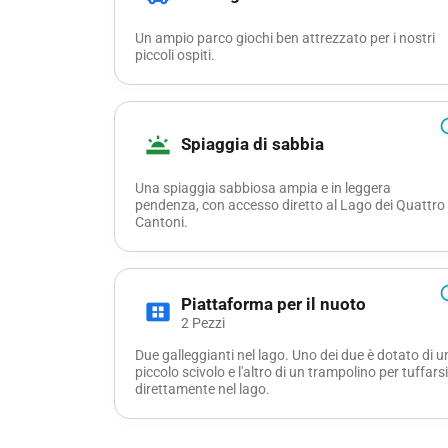
Un ampio parco giochi ben attrezzato per i nostri
piccoli ospiti.
info_
wb_twighlight
Spiaggia di sabbia
Una spiaggia sabbiosa ampia e in leggera
pendenza, con accesso diretto al Lago dei Quattro
Cantoni.
info_
Piattaforma per il nuoto
view_cozy
2 Pezzi
Due galleggianti nel lago. Uno dei due è dotato di u
piccolo scivolo e l'altro di un trampolino per tuffarsi
direttamente nel lago.