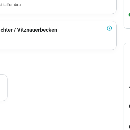
sti all'ombra
info_outline
ichter / Vitznauerbecken
lo
ph
alt
chevron_right
p