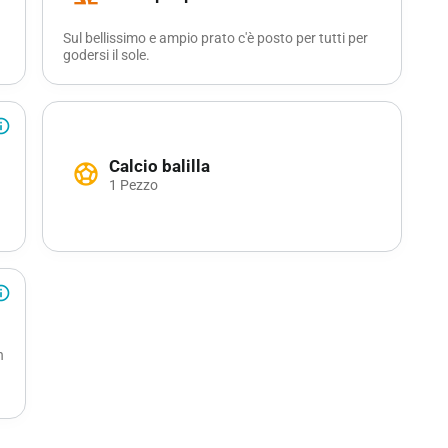
Sul bellissimo e ampio prato c'è posto per tutti per
godersi il sole.
outline
Calcio balilla
sports_soccer
1 Pezzo
outline
n