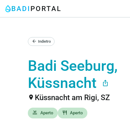
BADI
PORTAL
arrow_back
Indietro
Badi Seeburg,
Küssnacht
ios_share
Küssnacht am Rigi, SZ
location_on
pool
restaurant
Aperto
Aperto