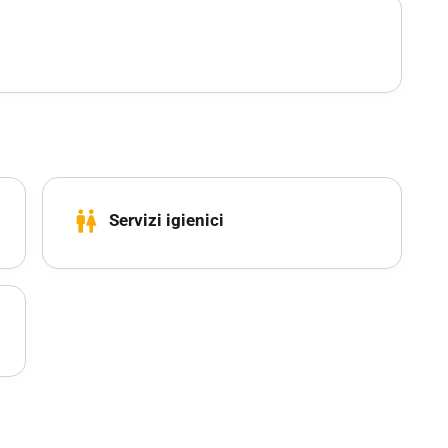
wc
Servizi igienici