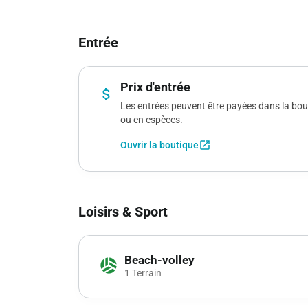
Entrée
Prix d'entrée
attach_money
Les entrées peuvent être payées dans la bouti
ou en espèces.
open_in_new
Ouvrir la boutique
Loisirs & Sport
Beach-volley
sports_volleyball
1 Terrain