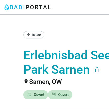
BADI
PORTAL
arrow_back
Retour
Erlebnisbad See
Park
Sarnen
ios_share
Sarnen, OW
location_on
pool
restaurant
Ouvert
Ouvert