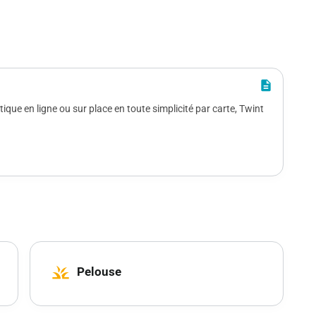
zoom_out_map
description
que en ligne ou sur place en toute simplicité par carte, Twint
grass
Pelouse