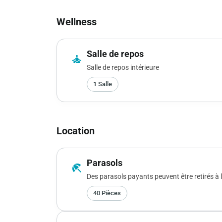
Wellness
Salle de repos
self_improvement
Salle de repos intérieure
1 Salle
Location
Parasols
beach_access
Des parasols payants peuvent être retirés à l
40 Pièces