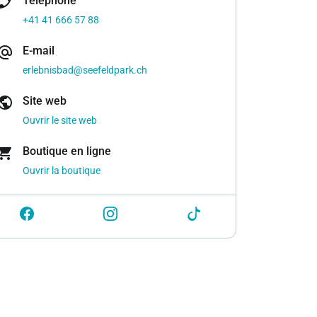
one_enabled
Téléphone
+41 41 666 57 88
ernate_email
E-mail
erlebnisbad@seefeldpark.ch
ublic
Site web
Ouvrir le site web
opping_cart
Boutique en ligne
Ouvrir la boutique