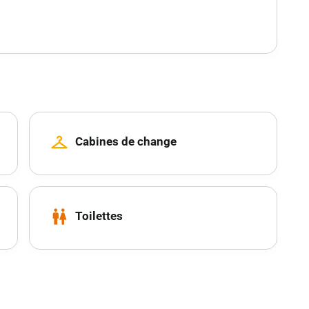
checkroom
Cabines de change
wc
Toilettes