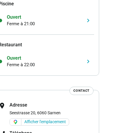
Piscine
Ouvert
keyboard_arrow_right
Ferme à 21:00
Restaurant
Ouvert
keyboard_arrow_right
Ferme à 22:00
CONTACT
cation_on
Adresse
Seestrasse 20, 6060 Sarnen
Afficher l'emplacement