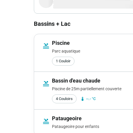
Bassins + Lac
Piscine
pool
Parc aquatique
1 Couloir
Bassin d'eau chaude
pool
Piscine de 25m partiellement couverte
4 Couloirs
device_thermostat
--.- °C
Pataugeoire
pool
Pataugeoire pour enfants