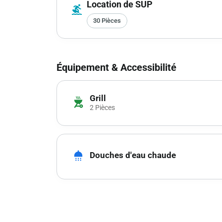
Location de SUP
surfing
30 Pièces
Équipement & Accessibilité
Grill
outdoor_grill
2 Pièces
shower
Douches d'eau chaude