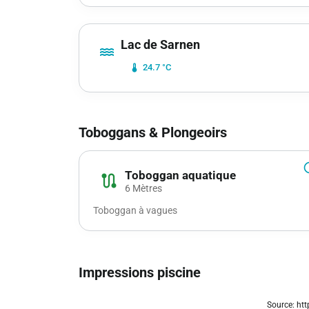
Lac de Sarnen
water
device_thermostat
24.7 °C
Toboggans & Plongeoirs
info_
Toboggan aquatique
route
6 Mètres
Toboggan à vagues
Impressions piscine
chevron_left
Source: ht