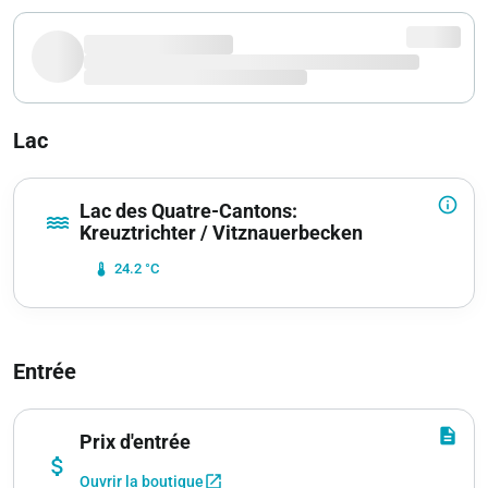
Lac
info_outline
Lac des Quatre-Cantons:
water
Kreuztrichter / Vitznauerbecken
device_thermostat
24.2 °C
Entrée
description
Prix d'entrée
attach_money
open_in_new
Ouvrir la boutique