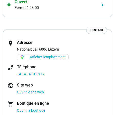
Ouvert
keyboard_arrow_right
Ferme à 23:00
CONTACT
location_on
Adresse
Nationalquai, 6006 Luzern
Afficher l'emplacement
phone_enabled
Téléphone
+41 41 410 18 12
public
Site web
Ouvrir le site web
shopping_cart
Boutique en ligne
Ouvrir la boutique