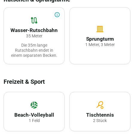
info_outline
route
vertical_shades_closed
Wasser-Rutschbahn
35 Meter
Sprungturm
1 Meter, 3 Meter
Die 35m lange
Rutschbahn endet in
einem separaten Becken.
Freizeit & Sport
sports_volleyball
sports_tennis
Beach-Volleyball
Tischtennis
1 Feld
2 Stück