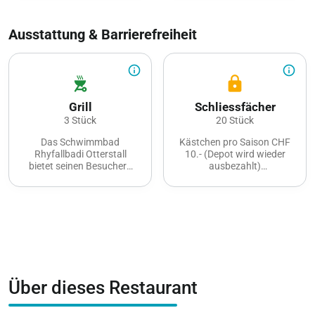
Ausstattung & Barrierefreiheit
info_outline
info_outline
outdoor_grill
lock
Grill
Schliessfächer
3 Stück
20 Stück
Das Schwimmbad
Kästchen pro Saison CHF
Rhyfallbadi Otterstall
10.- (Depot wird wieder
bietet seinen Besuchern
ausbezahlt)
drei Grillstellen an.
Saisonkästchen CHF 10.-
(bei Saisonkarten, keine
Rückerstattung)
Über dieses Restaurant