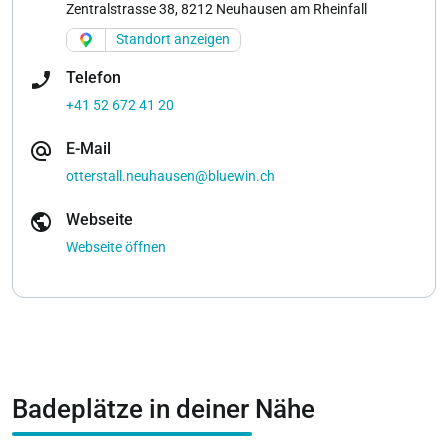
Zentralstrasse 38, 8212 Neuhausen am Rheinfall
Standort anzeigen
phone_enabled
Telefon
+41 52 672 41 20
alternate_email
E-Mail
otterstall.neuhausen@bluewin.ch
public
Webseite
Webseite öffnen
Badeplätze in deiner Nähe