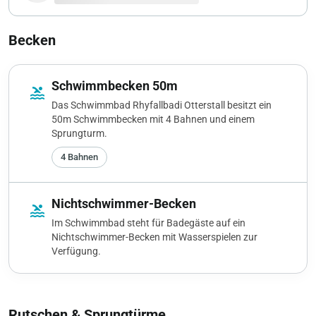
Becken
Schwimmbecken 50m
pool
Das Schwimmbad Rhyfallbadi Otterstall besitzt ein
50m Schwimmbecken mit 4 Bahnen und einem
Sprungturm.
4 Bahnen
Nichtschwimmer-Becken
pool
Im Schwimmbad steht für Badegäste auf ein
Nichtschwimmer-Becken mit Wasserspielen zur
Verfügung.
Rutschen & Sprungtürme