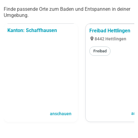
Finde passende Orte zum Baden und Entspannen in deiner
Umgebung.
Kanton: Schaffhausen
Freibad Hettlingen
location_on
8442 Hettlingen
Freibad
an
anschauen