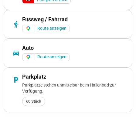
Fussweg / Fahrrad
directions_walk
Route anzeigen
Auto
directions_car
Route anzeigen
Parkplatz
local_parking
Parkplätze stehen unmittelbar beim Hallenbad zur
Verfügung.
60 Stück