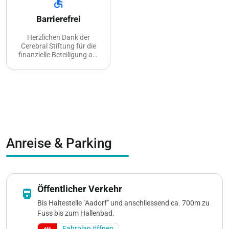
accessible
Barrierefrei
Herzlichen Dank der
Cerebral Stiftung für die
finanzielle Beteiligung am
Schwimmbadlift.
Anreise & Parking
Öffentlicher Verkehr
directions_railway
Bis Haltestelle "Aadorf" und anschliessend ca. 700m zu
Fuss bis zum Hallenbad.
Fahrplan öffnen