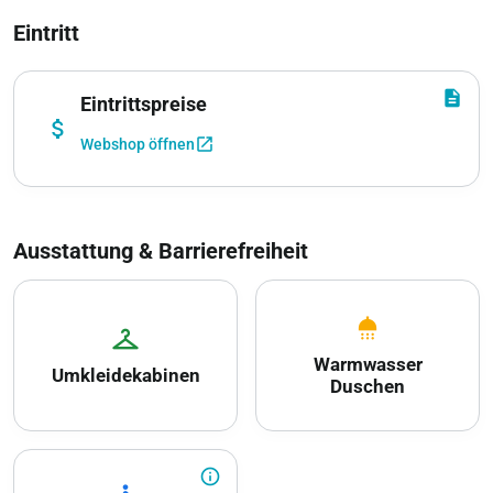
Eintritt
description
Eintrittspreise
attach_money
open_in_new
Webshop öffnen
Ausstattung & Barrierefreiheit
shower
checkroom
Warmwasser
Umkleidekabinen
Duschen
info_outline