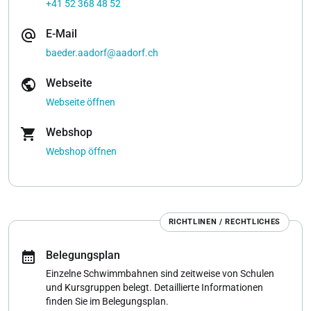
+41 52 368 48 52
alternate_email
E-Mail
baeder.aadorf@aadorf.ch
public
Webseite
Webseite öffnen
shopping_cart
Webshop
Webshop öffnen
RICHTLINEN / RECHTLICHES
calendar_month
Belegungsplan
Einzelne Schwimmbahnen sind zeitweise von Schulen
und Kursgruppen belegt. Detaillierte Informationen
finden Sie im Belegungsplan.