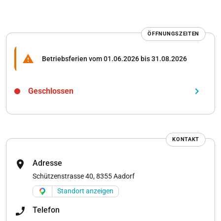
ÖFFNUNGSZEITEN
warning
Betriebsferien vom 01.06.2026 bis 31.08.2026
keyboard_arrow_right
Geschlossen
KONTAKT
location_on
Adresse
Schützenstrasse 40, 8355 Aadorf
Standort anzeigen
phone_enabled
Telefon