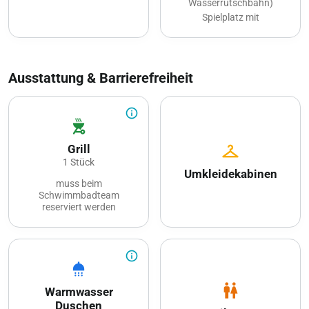
Wasserrutschbahn)
Spielplatz mit
Spielgeräten, Sandkasten
mit Spielsachen
Ausstattung & Barrierefreiheit
info_outline
outdoor_grill
checkroom
Grill
1 Stück
Umkleidekabinen
muss beim
Schwimmbadteam
reserviert werden
Brennholz muss selber
mitgebracht werden
info_outline
shower
wc
Warmwasser
Duschen