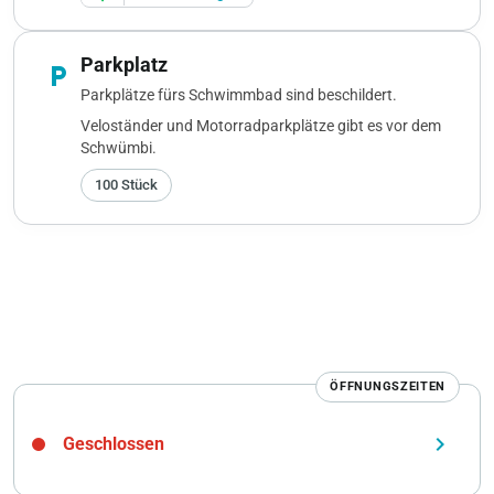
Parkplatz
local_parking
Parkplätze fürs Schwimmbad sind beschildert.
Veloständer und Motorradparkplätze gibt es vor dem
Schwümbi.
100 Stück
ÖFFNUNGSZEITEN
keyboard_arrow_right
Geschlossen