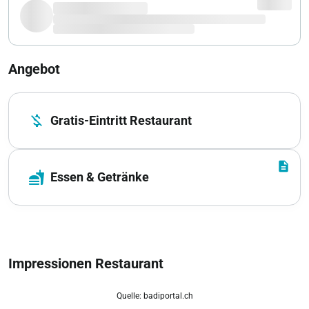
Angebot
money_off
Gratis-Eintritt Restaurant
description
fastfood
Essen & Getränke
Impressionen Restaurant
Quelle: badiportal.ch
zoom_out_map