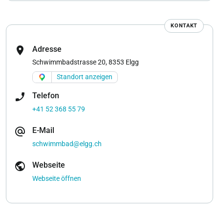
KONTAKT
location_on
Adresse
Schwimmbadstrasse 20, 8353 Elgg
Standort anzeigen
phone_enabled
Telefon
+41 52 368 55 79
alternate_email
E-Mail
schwimmbad@elgg.ch
public
Webseite
Webseite öffnen