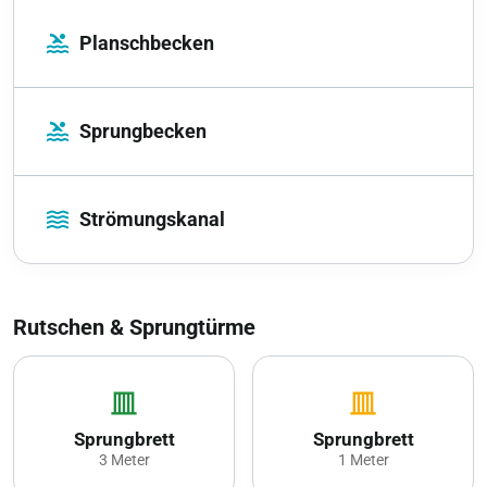
pool
Planschbecken
pool
Sprungbecken
waves
Strömungskanal
Rutschen & Sprungtürme
vertical_shades_closed
vertical_shades_closed
Sprungbrett
Sprungbrett
3 Meter
1 Meter