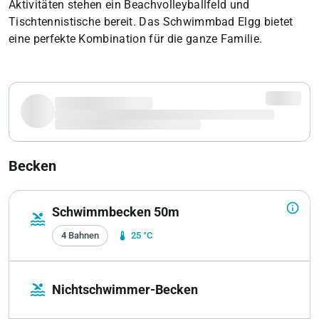
Aktivitäten stehen ein Beachvolleyballfeld und
Tischtennistische bereit. Das Schwimmbad Elgg bietet
eine perfekte Kombination für die ganze Familie.
Becken
info_outline
Schwimmbecken 50m
pool
4 Bahnen
device_thermostat
25 °C
pool
Nichtschwimmer-Becken