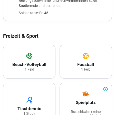
Rettungsschwimmer und -schwimmerinnen SLRG,
Studierende und Lernende.
Saisonkarte: Fr. 45.-
Freizeit & Sport
sports_volleyball
sports_soccer
Beach-Volleyball
Fussball
1 Feld
1 Feld
info_outline
toys
sports_tennis
Spielplatz
Tischtennis
Rutschbahn (keine
1 Stück