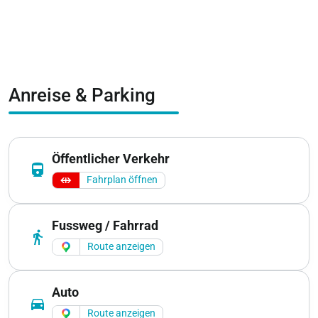
Anreise & Parking
Öffentlicher Verkehr
directions_railway
Fahrplan öffnen
Fussweg / Fahrrad
directions_walk
Route anzeigen
Auto
directions_car
Route anzeigen