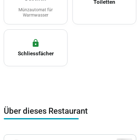
Toiletten
Münzautomat für
Warmwasser
lock
Schliessfächer
Über dieses Restaurant