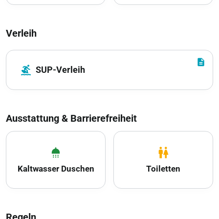
Verleih
description
surfing
SUP-Verleih
Ausstattung & Barrierefreiheit
shower
wc
Kaltwasser Duschen
Toiletten
Regeln