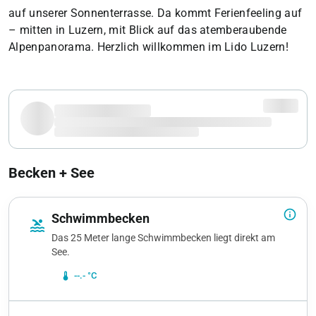
auf unserer Sonnenterrasse. Da kommt Ferienfeeling auf
– mitten in Luzern, mit Blick auf das atemberaubende
Alpenpanorama. Herzlich willkommen im Lido Luzern!
Becken + See
info_outline
Schwimmbecken
pool
Das 25 Meter lange Schwimmbecken liegt direkt am
See.
device_thermostat
--.- °C