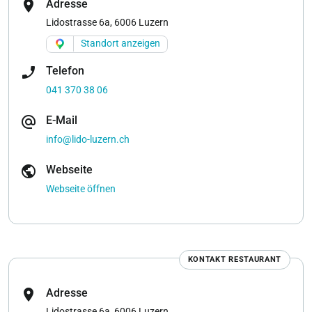
location_on
Adresse
Lidostrasse 6a, 6006 Luzern
Standort anzeigen
phone_enabled
Telefon
041 370 38 06
alternate_email
E-Mail
info@lido-luzern.ch
public
Webseite
Webseite öffnen
KONTAKT RESTAURANT
location_on
Adresse
Lidostrasse 6a, 6006 Luzern