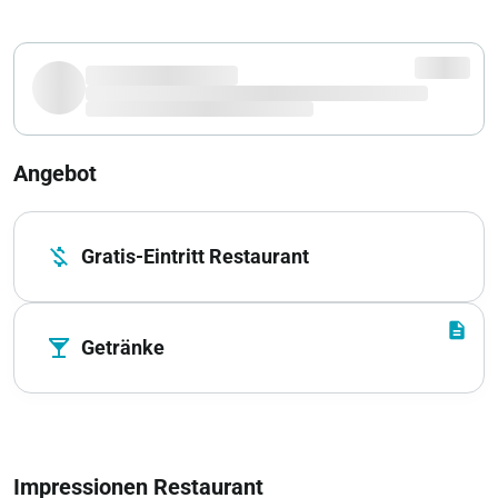
Angebot
money_off
Gratis-Eintritt Restaurant
description
local_bar
Getränke
Impressionen Restaurant