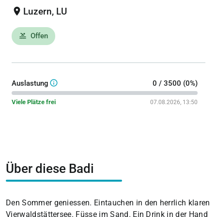
location_on
Luzern, LU
Offen
pool
info_outline
Auslastung
0 / 3500 (0%)
Viele Plätze frei
07.08.2026, 13:50
Über diese Badi
Den Sommer geniessen. Eintauchen in den herrlich klaren
Vierwaldstättersee. Füsse im Sand. Ein Drink in der Hand