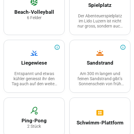
sports_volleyball
Spielplatz
Beach-Volleyball
Der Abenteuerspielplatz
6 Felder
im Lido Luzern ist nicht
nur gross, sondern auch
richtig toll. Da leuchten die
Kinderaugen! Hohe
Spieltürme,
Hängebrücken,
info_outline
info_outline
grass
wb_twighlight
Rutschbahnen, Schaukeln
und eine Seilbahn – die
Kids können nach
Liegewiese
Sandstrand
Herzenslust spielen, sich
verstecken und austoben.
Entspannt und etwas
Am 300 m langen und
kühler geniesst ihr den
feinen Sandstrand gibt’s
Tag auch auf den weiten
Sonnenschein von früh
Rasenflächen im Schatten
bis spät.
der grossen Bäume.
sports_tennis
view_cozy
Ping-Pong
Schwimm-Plattform
2 Stück