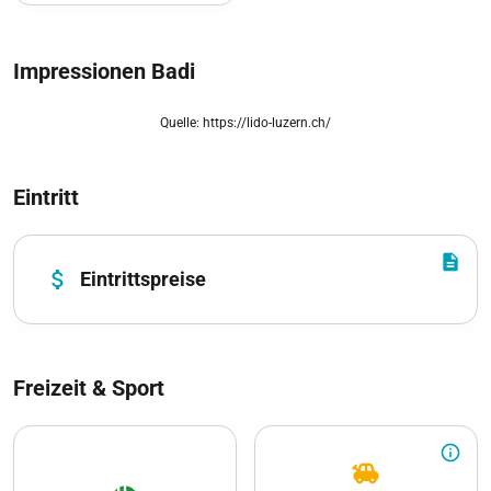
Impressionen Badi
Quelle: https://lido-luzern.ch/
zoom_out_map
Eintritt
description
attach_money
Eintrittspreise
Freizeit & Sport
info_outline
toys