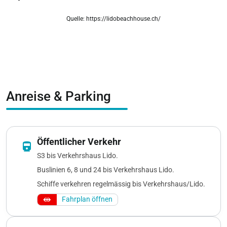
Quelle: https://lidobeachhouse.ch/
zoom_out_map
Anreise & Parking
Öffentlicher Verkehr
directions_railway
S3 bis Verkehrshaus Lido.
Buslinien 6, 8 und 24 bis Verkehrshaus Lido.
Schiffe verkehren regelmässig bis Verkehrshaus/Lido.
Fahrplan öffnen