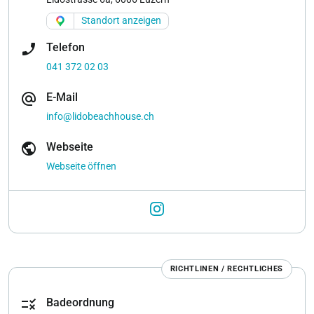
Standort anzeigen
phone_enabled
Telefon
041 372 02 03
alternate_email
E-Mail
info@lidobeachhouse.ch
public
Webseite
Webseite öffnen
RICHTLINEN / RECHTLICHES
rule
Badeordnung