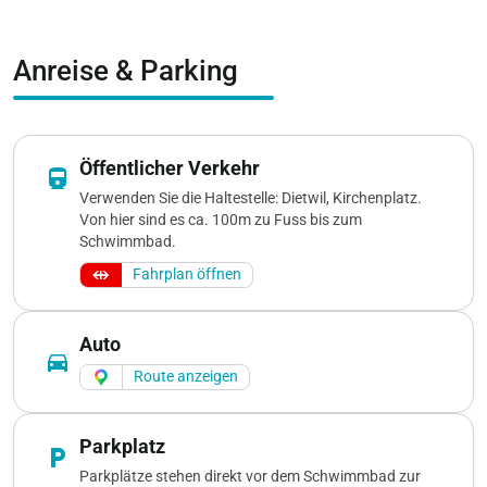
Anreise & Parking
Öffentlicher Verkehr
directions_railway
Verwenden Sie die Haltestelle: Dietwil, Kirchenplatz.
Von hier sind es ca. 100m zu Fuss bis zum
Schwimmbad.
Fahrplan öffnen
Auto
directions_car
Route anzeigen
Parkplatz
local_parking
Parkplätze stehen direkt vor dem Schwimmbad zur