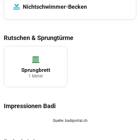
pool
Nichtschwimmer-Becken
Rutschen & Sprungtürme
vertical_shades_closed
Sprungbrett
1 Meter
Impressionen Badi
Quelle: badiportal.ch
zoom_out_map