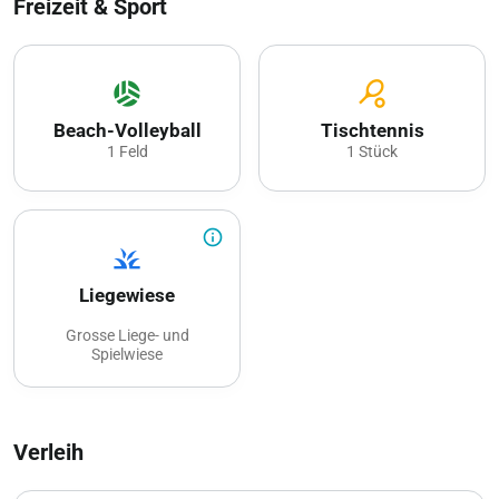
Freizeit & Sport
sports_volleyball
sports_tennis
Beach-Volleyball
Tischtennis
1 Feld
1 Stück
info_outline
grass
Liegewiese
Grosse Liege- und
Spielwiese
Verleih