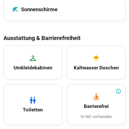
beach_access
Sonnenschirme
Ausstattung & Barrierefreiheit
checkroom
shower
Umkleidekabinen
Kaltwasser Duschen
info_outline
accessible
wc
Barrierefrei
Toiletten
IV-WC vorhanden