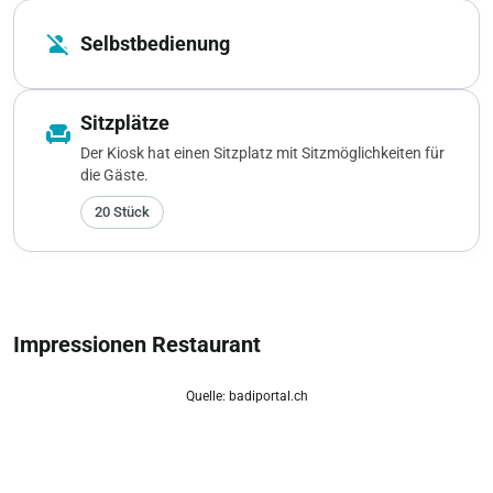
person_off
Selbstbedienung
Sitzplätze
chair
Der Kiosk hat einen Sitzplatz mit Sitzmöglichkeiten für
die Gäste.
20 Stück
Impressionen Restaurant
Quelle: badiportal.ch
zoom_out_map