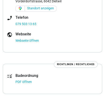
Vorderdorfstrasse, 6042 Dietwil
Standort anzeigen
phone_enabled
Telefon
079 503 13 65
public
Webseite
Webseite öffnen
RICHTLINEN / RECHTLICHES
rule
Badeordnung
PDF öffnen