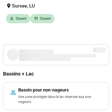
location_on
Sursee, LU
Ouvert
Ouvert
pool
restaurant
Bassins + Lac
Bassin pour non-nageurs
pool
Une zone protégée dans le lac réservée aux non-
nageurs.