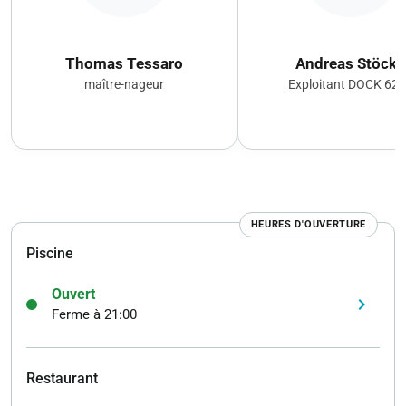
Thomas Tessaro
Andreas Stöckli
maître-nageur
Exploitant DOCK 62
HEURES D'OUVERTURE
Piscine
Ouvert
keyboard_arrow_right
Ferme à 21:00
Restaurant