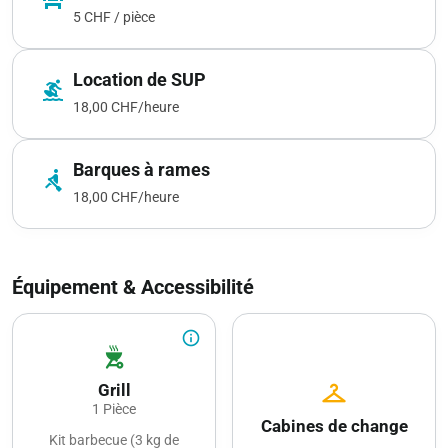
5 CHF / pièce
Location de SUP
surfing
18,00 CHF/heure
Barques à rames
rowing
18,00 CHF/heure
Équipement & Accessibilité
info_outline
outdoor_grill
checkroom
Grill
1 Pièce
Cabines de change
Kit barbecue (3 kg de