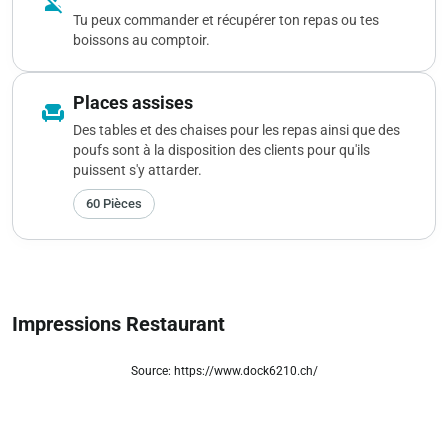
person_off
Tu peux commander et récupérer ton repas ou tes
boissons au comptoir.
Places assises
chair
Des tables et des chaises pour les repas ainsi que des
poufs sont à la disposition des clients pour qu'ils
puissent s'y attarder.
60 Pièces
Impressions Restaurant
Source: https://www.dock6210.ch/
zoom_out_map