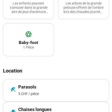
Les enfants peuvent
Les arbres de la grande
s'amuser dans la grande
pelouse offrent de l'ombre
aire de jeux d'aventure
lors des chaudes journées
avec des jeux aquatiques.
d'été.
sports_soccer
Baby-foot
1 Pièce
Location
Parasols
beach_access
5 CHF / pièce
Chaises longues
event_seat