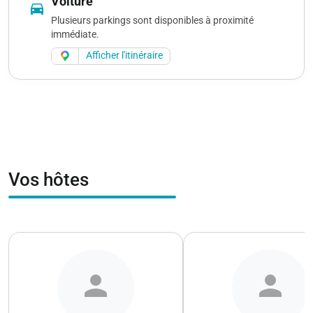
Voiture
directions_car
Plusieurs parkings sont disponibles à proximité
immédiate.
Afficher l'itinéraire
Vos hôtes
person
person