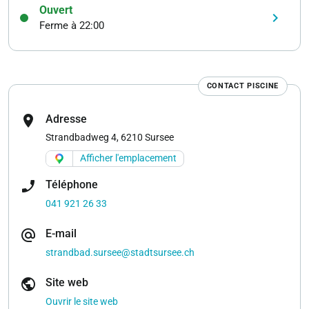
Ouvert
keyboard_arrow_right
Ferme à 22:00
CONTACT PISCINE
location_on
Adresse
Strandbadweg 4, 6210 Sursee
Afficher l'emplacement
phone_enabled
Téléphone
041 921 26 33
alternate_email
E-mail
strandbad.sursee@stadtsursee.ch
public
Site web
Ouvrir le site web