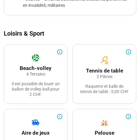
en invalidité, militaires
Loisirs & Sport
info_outline
info_outline
sports_volleyball
sports_tennis
Beach-volley
Tennis de table
4 Terrains
2 Pièces
Il est possible de louer un
Raquette et balle de
ballon de volley-ball pour
tennis de table : 3,00 CHF
2 CHF.
info_outline
info_outline
toys
grass
Aire de jeux
Pelouse