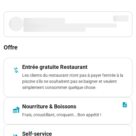
Offre
Entrée gratuite Restaurant
money_off
Les clients du restaurant n'ont pas à payer l'entrée à la
piscine s'ils ne souhaitent pas se baigner et veulent
simplement consommer quelque chose.
description
Nourriture & Boissons
fastfood
Frais, croustillant, croquant… Bon appétit !
Self-service