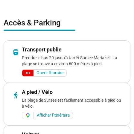
Accès & Parking
Transport public
directions_railway
Prendre le bus 20 jusqu'à l'arrêt Sursee Mariazell. La
plage se trouve à environ 600 mètres à pied.
Ouvrir l'horaire
A pied / Vélo
directions_walk
La plage de Sursee est facilement accessible à pied ou
à vélo.
Afficher l'itinéraire