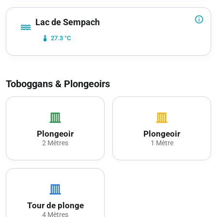
info_outline
Lac de Sempach
water
device_thermostat
27.3 °C
Toboggans & Plongeoirs
vertical_shades_closed
vertical_shades_closed
Plongeoir
Plongeoir
2 Mètres
1 Mètre
vertical_shades_closed
Tour de plonge
4 Mètres