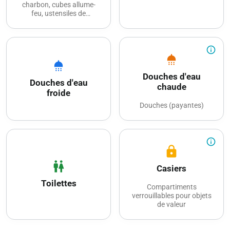
charbon, cubes allume-
feu, ustensiles de
barbecue) : 15,00 CHF
info_outline
shower
shower
Douches d'eau
Douches d'eau
chaude
froide
Douches (payantes)
info_outline
lock
wc
Casiers
Toilettes
Compartiments
verrouillables pour objets
de valeur