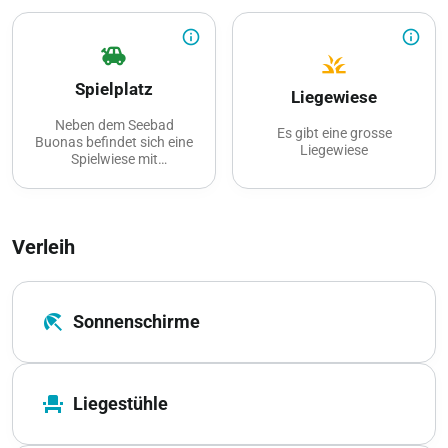
info_outline
info_outline
toys
grass
Spielplatz
Liegewiese
Neben dem Seebad
Es gibt eine grosse
Buonas befindet sich eine
Liegewiese
Spielwiese mit
Spielgeräten.
Verleih
beach_access
Sonnenschirme
event_seat
Liegestühle