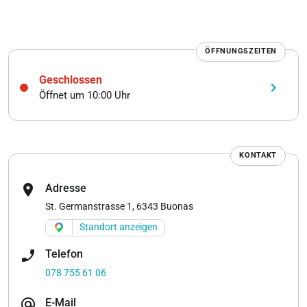
ÖFFNUNGSZEITEN
Geschlossen
keyboard_arrow_right
Öffnet um 10:00 Uhr
KONTAKT
location_on
Adresse
St. Germanstrasse 1, 6343 Buonas
Standort anzeigen
phone_enabled
Telefon
078 755 61 06
alternate_email
E-Mail