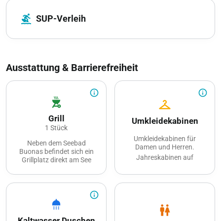
surfing
SUP-Verleih
Ausstattung & Barrierefreiheit
info_outline
info_outline
outdoor_grill
checkroom
Grill
Umkleidekabinen
1 Stück
Umkleidekabinen für
Neben dem Seebad
Damen und Herren.
Buonas befindet sich ein
Jahreskabinen auf
Grillplatz direkt am See
Anfrage
info_outline
shower
wc
Kaltwasser Duschen