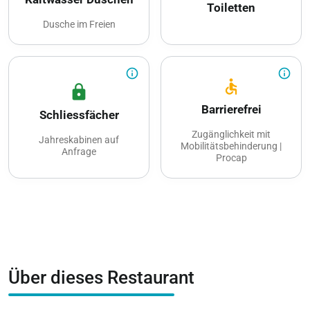
Toiletten
Dusche im Freien
info_outline
info_outline
accessible
lock
Barrierefrei
Schliessfächer
Zugänglichkeit mit
Jahreskabinen auf
Mobilitätsbehinderung |
Anfrage
Procap
Über dieses Restaurant