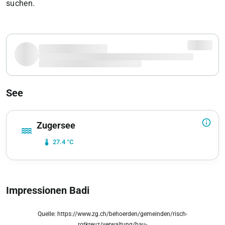
suchen.
See
info_outline
Zugersee
water
device_thermostat
27.4 °C
Impressionen Badi
Quelle: https://www.zg.ch/behoerden/gemeinden/risch-
zoom_out_map
rotkreuz/verwaltung/bau-