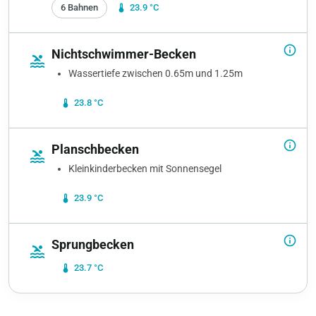
6 Bahnen
device_thermostat
23.9 °C
info_outline
Nichtschwimmer-Becken
pool
Wassertiefe zwischen 0.65m und 1.25m
device_thermostat
23.8 °C
info_outline
Planschbecken
pool
Kleinkinderbecken mit Sonnensegel
device_thermostat
23.9 °C
info_outline
Sprungbecken
pool
device_thermostat
23.7 °C