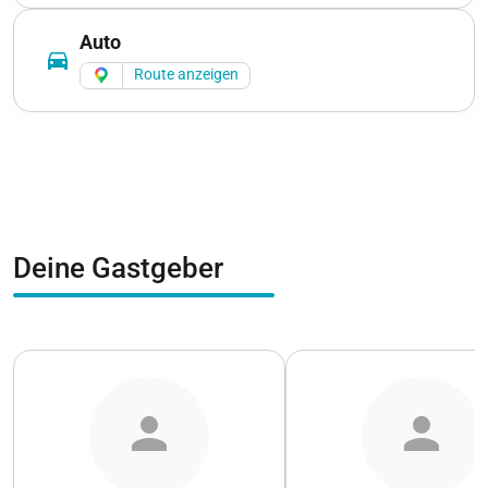
Auto
directions_car
Route anzeigen
Deine Gastgeber
person
person