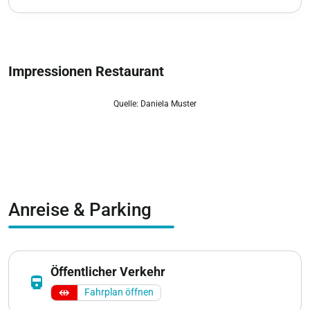
Impressionen Restaurant
Quelle: Daniela Muster
zoom_out_map
Anreise & Parking
Öffentlicher Verkehr
directions_railway
Fahrplan öffnen