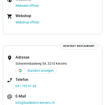
Webseite öffnen
shopping_cart
Webshop
Webshop öffnen
KONTAKT RESTAURANT
location_on
Adresse
Schwimmbadweg 5A, 3210 Kerzers
Standort anzeigen
phone_enabled
Telefon
031 755 61 69
alternate_email
E-Mail
info@badibistro-kerzers.ch