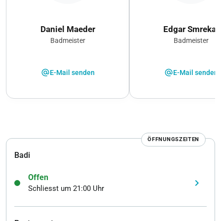
Daniel Maeder
Edgar Smrekar
Badmeister
Badmeister
alternate_email
alternate_email
E-Mail senden
E-Mail senden
ÖFFNUNGSZEITEN
Badi
Offen
keyboard_arrow_right
Schliesst um 21:00 Uhr