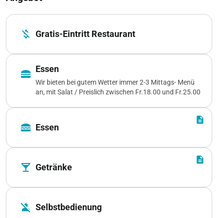
money_off
Gratis-Eintritt Restaurant
Essen
lunch_dining
Wir bieten bei gutem Wetter immer 2-3 Mittags- Menü
an, mit Salat / Preislich zwischen Fr.18.00 und Fr.25.00
description
lunch_dining
Essen
description
local_bar
Getränke
person_off
Selbstbedienung