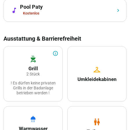
dem Tennisplatz erlaubt.
Pool Paty
music_note
chevron_right
Kostenlos
Ausstattung & Barrierefreiheit
info_outline
outdoor_grill
checkroom
Grill
2 Stück
Umkleidekabinen
! Es dürfen keine privaten
Grills in der Badanlage
betrieben werden !
Holz muss selber
mitgebracht werden.
1 grosser Tisch mit
Bänken je Feuerstelle.
shower
wc
Warmwasser