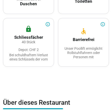
Toiletten
Duschen
info_outline
info_outline
lock
accessible
Schliessfächer
Barrierefrei
40 Stück
Unser Poollift ermöglicht
Depot: CHF 2
Rollstuhlfahrern oder
Bei schuldhaftem Verlust
Personen mit
eines Schlüssels der vom
eingeschränkter Mobilität
Schwimmbad Kerzers zur
die Gelegenheit zu einem
Verfügung gestellten
erfrischendem Bad im
Garderobenschränke wird
Pool.
ein Pauschalbetrag von
IV WC mit Dusche.
CHF 80.00 in Rechnung
Zugang mit Eurokey.
gestellt.
Über dieses Restaurant