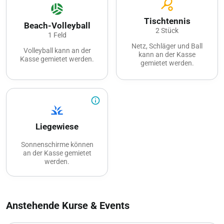
sports_tennis
sports_volleyball
Tischtennis
Beach-Volleyball
2 Stück
1 Feld
Netz, Schläger und Ball
Volleyball kann an der
kann an der Kasse
Kasse gemietet werden.
gemietet werden.
info_outline
grass
Liegewiese
Sonnenschirme können
an der Kasse gemietet
werden.
Musikapparate sind nur
mit Kopfhörern zu
betreiben.
Das Fussballspielen ist
Anstehende Kurse & Events
nur auf der Rasenfläche
zwischen dem Bach und