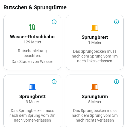
Rutschen & Sprungtürme
info_outline
info_outline
route
vertical_shades_closed
Wasser-Rutschbahn
Sprungbrett
129 Meter
1 Meter
Rutschanleitung
Das Sprungbecken muss
beachten.
nach dem Sprung vom 1m
nach links verlassen
Das Stauen von Wasser
werden.
sowie Kettenrutschen
sind verboten.
Das Sprungbecken darf
von Nichtschwimmern
Der Abstand zwischen
info_outline
info_outline
oder Personen mit
den Rutschenden muss
vertical_shades_closed
vertical_shades_closed
Schwimmhilfen nicht
eingehalten werden.
benutzt werden.
Ampelsystem.
Sprungbrett
Sprungturm
Der Aufenthalt unter den
Das Landebecken ist nach
3 Meter
Sprungbrettern sowie das
5 Meter
der Benützung der
zurückschwimmen unter
Wasserrutsche sofort zu
Das Sprungbecken muss
Das Sprungbecken muss
die Sprungbretter stellt
verlassen.
nach dem Sprung vom 3m
nach dem Sprung vom 5m
eine Gefahr dar und ist
Das Stehenbleiben oder
nach vorne verlassen
nach rechts verlassen
daher untersagt
Hochgehen der
werden.
werden.