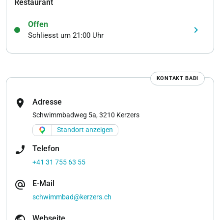
Restaurant
Offen
keyboard_arrow_right
Schliesst um 21:00 Uhr
KONTAKT BADI
location_on
Adresse
Schwimmbadweg 5a, 3210 Kerzers
Standort anzeigen
phone_enabled
Telefon
+41 31 755 63 55
alternate_email
E-Mail
schwimmbad@kerzers.ch
public
Webseite