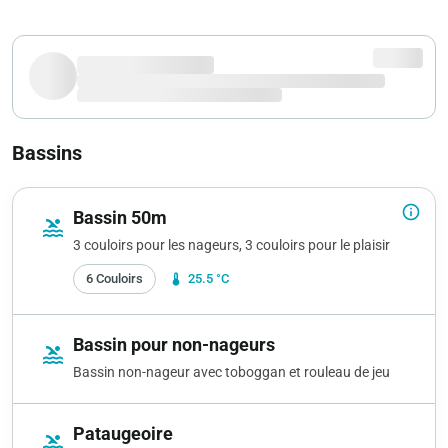
Bassins
info_outline
Bassin 50m
pool
3 couloirs pour les nageurs, 3 couloirs pour le plaisir
6 Couloirs
device_thermostat
25.5 °C
Bassin pour non-nageurs
pool
Bassin non-nageur avec toboggan et rouleau de jeu
Pataugeoire
pool