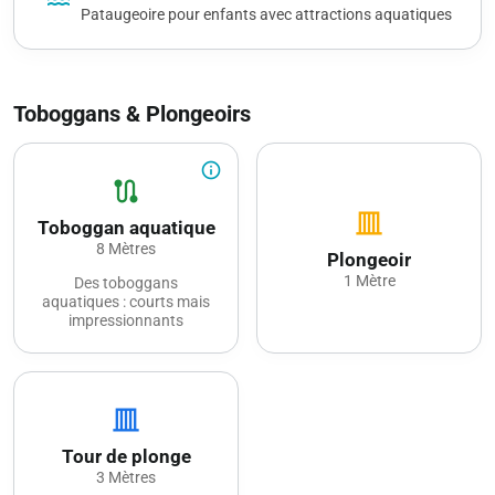
Pataugeoire pour enfants avec attractions aquatiques
Toboggans & Plongeoirs
info_outline
route
vertical_shades_closed
Toboggan aquatique
8 Mètres
Plongeoir
1 Mètre
Des toboggans
aquatiques : courts mais
impressionnants
vertical_shades_closed
Tour de plonge
3 Mètres