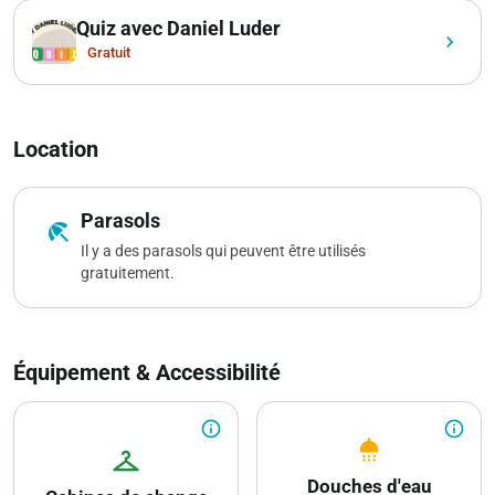
Quiz avec Daniel Luder
chevron_right
Gratuit
Location
Parasols
beach_access
Il y a des parasols qui peuvent être utilisés
gratuitement.
Équipement & Accessibilité
info_outline
info_outline
shower
checkroom
Douches d'eau