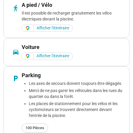
A pied / Vélo
directions_walk
Il est possible de recharger gratuitement les vélos
électriques devant la piscine.
Afficher l'itinéraire
Voiture
directions_car
Afficher l'itinéraire
Parking
local_parking
Les axes de secours doivent toujours être dégagés.
Merci de ne pas garer les véhicules dans les rues du
quartier ou dans la forêt.
Les places de stationnement pour les vélos et les
cyclomoteurs se trouvent directement devant
l'entrée de la piscine.
100 Pièces