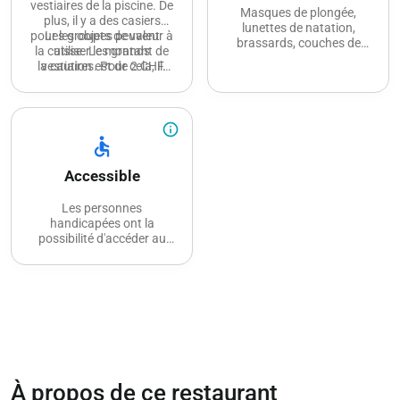
vestiaires de la piscine. De
Masques de plongée,
plus, il y a des casiers
lunettes de natation,
pour les objets de valeur à
Les groupes peuvent
brassards, couches de
la caisse. Le montant de
utiliser les grands
bain, pinces-nez et
la caution est de 2 CHF.
vestiaires. Pour cela, il
bouchons d'oreilles
faut contacter le
disponibles à la caisse
personnel de la piscine.
info_outline
accessible
Accessible
Les personnes
handicapées ont la
possibilité d'accéder au
bassin par ascenseur.
Annoncez-vous ici
directement auprès du
personnel de la piscine. La
douche est accessible via
Eurokey.
À propos de ce restaurant