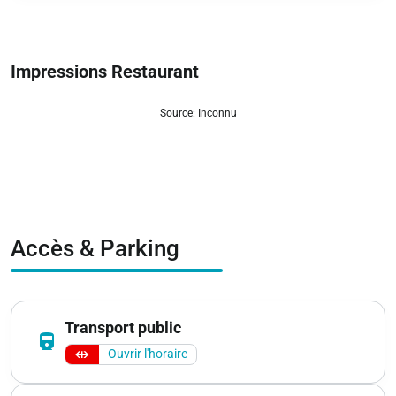
Impressions Restaurant
Source: Inconnu
zoom_out_map
Accès & Parking
Transport public
directions_railway
Ouvrir l'horaire