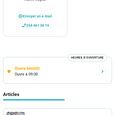
alternate_email
Envoyer un e-mail
phone_enabled
034 461 36 19
HEURES D'OUVERTURE
Ouvre bientôt
keyboard_arrow_right
Ouvre à 09:00
Articles