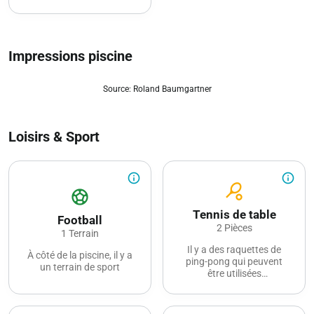
Impressions piscine
Source: Roland Baumgartner
zoom_out_map
Loisirs & Sport
info_outline
info_outline
sports_tennis
sports_soccer
Tennis de table
Football
2 Pièces
1 Terrain
Il y a des raquettes de
À côté de la piscine, il y a
ping-pong qui peuvent
un terrain de sport
être utilisées
gratuitement.