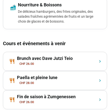
Nourriture & Boissons
fastfood
De délicieux hamburgers, des frites originales, des
salades fraîches agrémentées de fruits et un large
choix de glaces et de boissons.
Cours et événements à venir
Brunch avec Dave Jutzi Teio
restaurant
chevron_right
CHF 26.00
Paella et pleine lune
restaurant
chevron_right
CHF 28.00
Fin de saison à Zumgenessen
restaurant
chevron_right
CHF 26.00