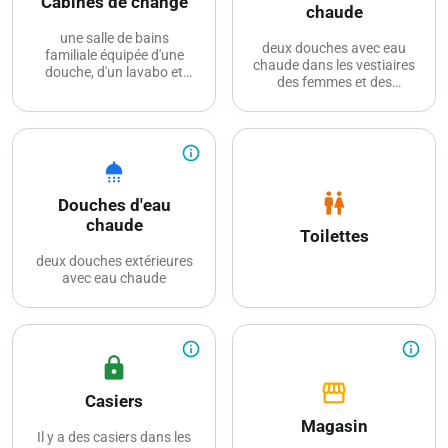
Cabines de change
chaude
une salle de bains
deux douches avec eau
familiale équipée d'une
chaude dans les vestiaires
douche, d'un lavabo et
des femmes et des
d'une table à langer
hommes
info_outline
shower
wc
Douches d'eau
chaude
Toilettes
deux douches extérieures
avec eau chaude
info_outline
info_outline
lock
storefront
Casiers
Magasin
Il y a des casiers dans les