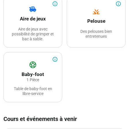
info_outline
info_outline
toys
grass
Aire de jeux
Pelouse
Aire de jeux avec
Des pelouses bien
possibilité de grimper et
entretenues
bac à sable.
info_outline
sports_soccer
Baby-foot
1 Pièce
Table de baby-foot en
libre-service
Cours et événements à venir