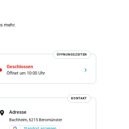
les mehr.
ÖFFNUNGSZEITEN
Geschlossen
keyboard_arrow_right
Öffnet um 10:00 Uhr
KONTAKT
cation_on
Adresse
Bachheim, 6215 Beromünster
Standort anzeigen