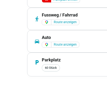
Fussweg / Fahrrad
directions_walk
Route anzeigen
Auto
directions_car
Route anzeigen
Parkplatz
local_parking
60 Stück