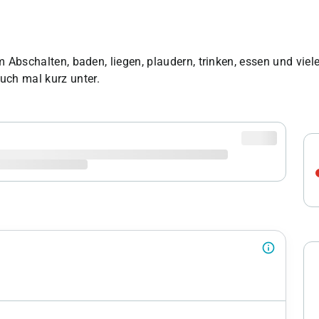
um Abschalten, baden, liegen, plaudern, trinken, essen und vie
uch mal kurz unter.
info_outline
lo