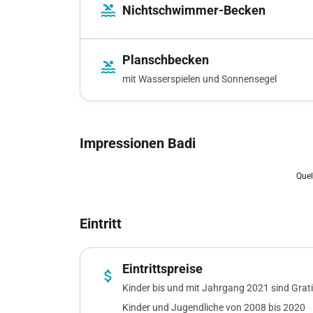
pool
Nichtschwimmer-Becken
Planschbecken
pool
mit Wasserspielen und Sonnensegel
Impressionen Badi
chevron_left
Quel
Eintritt
Eintrittspreise
attach_money
Kinder bis und mit Jahrgang 2021 sind Grat
Kinder und Jugendliche von 2008 bis 2020