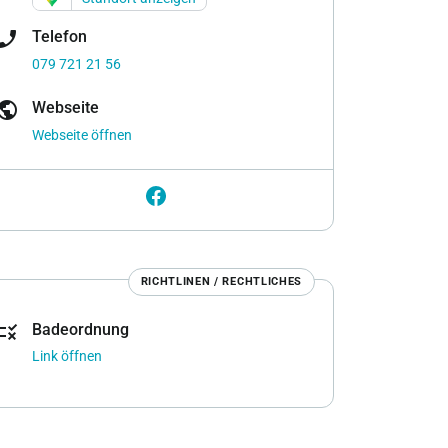
one_enabled
Telefon
079 721 21 56
ublic
Webseite
Webseite öffnen
RICHTLINEN / RECHTLICHES
rule
Badeordnung
Link öffnen