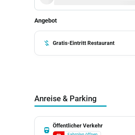
Angebot
money_off
Gratis-Eintritt Restaurant
Anreise & Parking
Öffentlicher Verkehr
directions_railway
Fahrplan öffnen