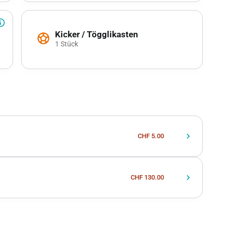
outline
Kicker / Tögglikasten
sports_soccer
1 Stück
chevron_right
CHF 5.00
chevron_right
CHF 130.00