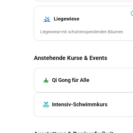
info_
grass
Liegewiese
Liegewiese mit schattenspendenden Bäumen
Anstehende Kurse & Events
self_improvement
Qi Gong für Alle
pool
Intensiv-Schwimmkurs