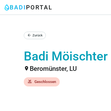
BADI
PORTAL
arrow_back
Zurück
Badi
Möischter
Beromünster, LU
location_on
pool
Geschlossen