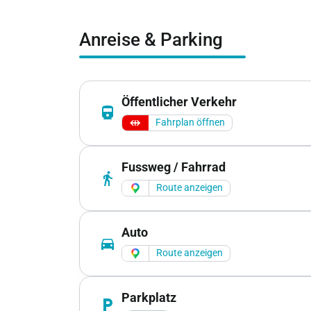
Anreise & Parking
Öffentlicher Verkehr
directions_railway
Fahrplan öffnen
Fussweg / Fahrrad
directions_walk
Route anzeigen
Auto
directions_car
Route anzeigen
Parkplatz
local_parking