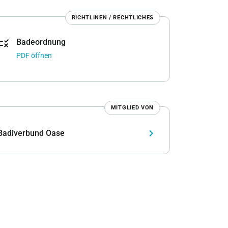
RICHTLINEN / RECHTLICHES
rule
Badeordnung
PDF öffnen
MITGLIED VON
keyboard_arrow_right
Badiverbund Oase