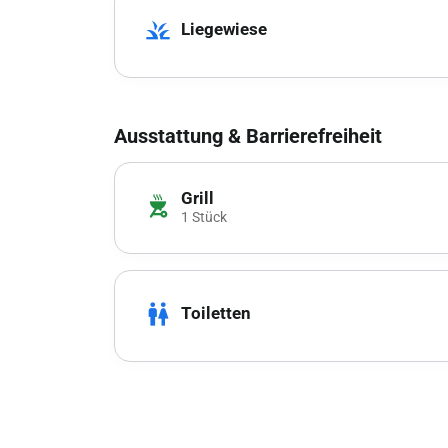
grass
Liegewiese
Ausstattung & Barrierefreiheit
Grill
outdoor_grill
1 Stück
wc
Toiletten