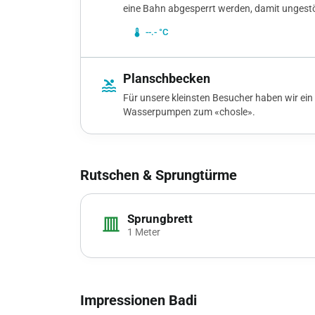
eine Bahn abgesperrt werden, damit ungest
device_thermostat
--.- °C
Planschbecken
pool
Für unsere kleinsten Besucher haben wir ei
Wasserpumpen zum «chosle».
Rutschen & Sprungtürme
Sprungbrett
vertical_shades_closed
1 Meter
Impressionen Badi