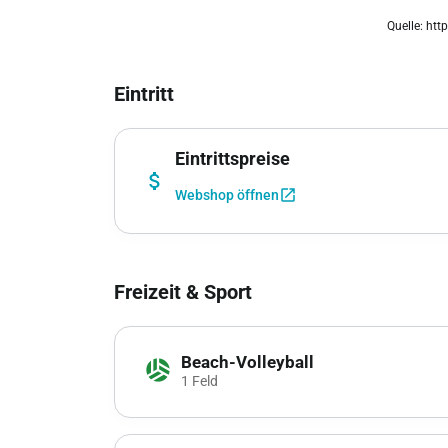
chevron_left
Quelle: htt
Eintritt
Eintrittspreise
attach_money
open_in_new
Webshop öffnen
Freizeit & Sport
Beach-Volleyball
sports_volleyball
1 Feld