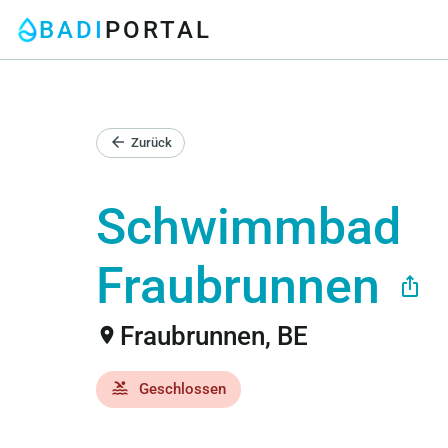
BADI
PORTAL
arrow_back
Zurück
Schwimmbad
Fraubrunnen
ios_share
Fraubrunnen, BE
location_on
pool
Geschlossen