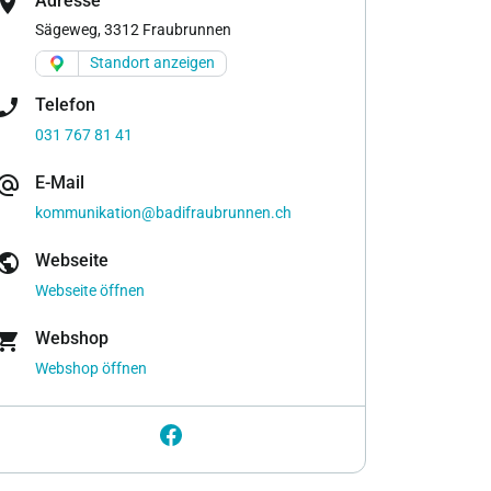
cation_on
Adresse
Sägeweg, 3312 Fraubrunnen
Standort anzeigen
one_enabled
Telefon
031 767 81 41
ernate_email
E-Mail
kommunikation@badifraubrunnen.ch
ublic
Webseite
Webseite öffnen
opping_cart
Webshop
Webshop öffnen