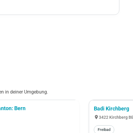
n in deiner Umgebung.
nton: Bern
Badi Kirchberg
location_on
3422 Kirchberg B
Freibad