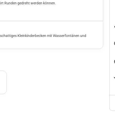
lo
ört Runden gedreht werden können.
ph
n schattiges Kleinkinderbecken mit Wasserfontänen und
alt
p
sh