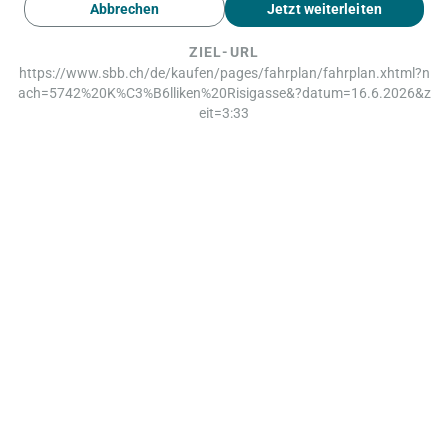
Abbrechen
Jetzt weiterleiten
ZIEL-URL
https://www.sbb.ch/de/kaufen/pages/fahrplan/fahrplan.xhtml?n
ach=5742%20K%C3%B6lliken%20Risigasse&?datum=16.6.2026&z
eit=3:33