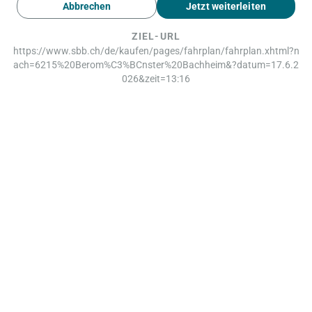
Abbrechen
Jetzt weiterleiten
ZIEL-URL
https://www.sbb.ch/de/kaufen/pages/fahrplan/fahrplan.xhtml?n
ach=6215%20Berom%C3%BCnster%20Bachheim&?datum=17.6.2
026&zeit=13:16